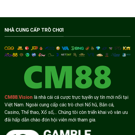
CM88
khôi
tranh?
–
phục
Hướng
tài
dẫn
khoản
cách
chơi
NHÀ CUNG CẤP TRÒ CHƠI
và
bí
kíp
thắng
lớn
CM88.Vision
là nhà cái cá cược trực tuyến uy tín mới nổi tại
Việt Nam. Ngoài cung cấp các trò chơi Nổ hũ, Bắn cá,
Casino, Thể thao, Xổ số,... Chúng tôi còn triển khai vô vàn ưu
đãi hấp dẫn chào đón hội viên mới tham gia.