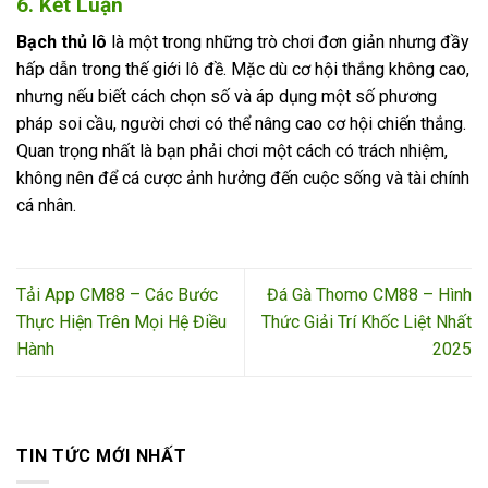
6. Kết Luận
Bạch thủ lô
là một trong những trò chơi đơn giản nhưng đầy
hấp dẫn trong thế giới lô đề. Mặc dù cơ hội thắng không cao,
nhưng nếu biết cách chọn số và áp dụng một số phương
pháp soi cầu, người chơi có thể nâng cao cơ hội chiến thắng.
Quan trọng nhất là bạn phải chơi một cách có trách nhiệm,
không nên để cá cược ảnh hưởng đến cuộc sống và tài chính
cá nhân.
Tải App CM88 – Các Bước
Đá Gà Thomo CM88 – Hình
Thực Hiện Trên Mọi Hệ Điều
Thức Giải Trí Khốc Liệt Nhất
Hành
2025
TIN TỨC MỚI NHẤT