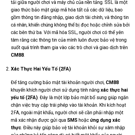
tải giữa người chơi và máy chủ của nền tảng. SSL là một
giao thức bảo mật giúp mã hóa tất cả các dữ liệu, bao
gồm thông tin đăng nhập, giao dịch tài chính, và thông tin
cá nhân, khiến chúng không thể bị đọc hoặc chỉnh sửa bởi
các bên thứ ba. Với mã hóa SSL, người chơi có thể yên
tâm rằng các thông tin của mình luôn được bảo vệ trong
suốt quá trình tham gia vào các trò chơi và giao dịch trên
CM88
.
Xác Thực Hai Yếu Tố (2FA)
Để tăng cường bảo mật tài khoản người chơi,
CM88
khuyến khích người chơi sử dụng tính năng
xác thực hai
yếu tố (2FA)
. Đây là một lớp bảo mật bổ sung giúp ngăn
chặn việc truy cập trái phép vào tài khoản. Khi kích hoạt
2FA, ngoài mật khẩu, người chơi sẽ cần phải nhập một
mã xác nhận được gửi qua
SMS
hoặc
ứng dụng xác
thực
. Điều này giúp bảo vệ tài khoản khỏi sự xâm nhập