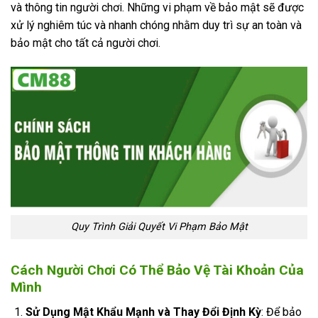
và thông tin người chơi. Những vi phạm về bảo mật sẽ được
xử lý nghiêm túc và nhanh chóng nhằm duy trì sự an toàn và
bảo mật cho tất cả người chơi.
Quy Trình Giải Quyết Vi Phạm Bảo Mật
Cách Người Chơi Có Thể Bảo Vệ Tài Khoản Của
Mình
Sử Dụng Mật Khẩu Mạnh và Thay Đổi Định Kỳ
: Để bảo