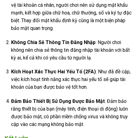
vệ tài khoản cá nhân, người chơi nên sử dụng mật khẩu
mạnh, kết hợp giữa chữ hoa, chữ thường, số và ký tự đặc
biệt. Thay đổi mật khẩu định kỳ cũng là một biện pháp
bảo mật quan trọng.
Không Chia Sẻ Thông Tin Đăng Nhập
: Người chơi
không nên chia sẻ thông tin đăng nhập tài khoản với bất
kỳ ai, kể cả khi có yêu cầu từ người lạ.
Kích Hoạt Xác Thực Hai Yếu Tố (2FA)
: Như đã đề cập,
việc kích hoạt tính năng xác thực hai yếu tố sẽ giúp tài
khoản của bạn được bảo vệ tốt hơn.
Đảm Bảo Thiết Bị Sử Dụng Được Bảo Mật
: Đảm bảo
rằng thiết bị của bạn (máy tính, điện thoại di động) luôn
được bảo mật, có phần mềm chống virus và không truy
cập vào các mạng không bảo mật.