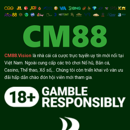
CM88.Vision
là nhà cái cá cược trực tuyến uy tín mới nổi tại
Việt Nam. Ngoài cung cấp các trò chơi Nổ hũ, Bắn cá,
Casino, Thể thao, Xổ số,... Chúng tôi còn triển khai vô vàn ưu
đãi hấp dẫn chào đón hội viên mới tham gia.