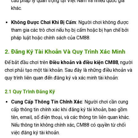
cầu pháp lý quan trọng tại Việt Nam và nhiều quốc gia
khác.
Không Được Chơi Khi Bị Cấm
: Người chơi không được
tham gia các trò chơi nếu họ bị cấm hoặc bị hạn chế bởi
pháp luật hoặc chính sách của CM88.
2. Đăng Ký Tài Khoản Và Quy Trình Xác Minh
Để bắt đầu chơi trên
Điều khoản và điều kiện CM88
, người
chơi phải tạo một tài khoản. Sau đây là những điều khoản và
quy trình liên quan đến đăng ký và xác minh tài khoản:
2.1 Quy Trình Đăng Ký
Cung Cấp Thông Tin Chính Xác
: Người chơi cần cung
cấp thông tin chính xác khi đăng ký tài khoản, bao gồm
tên, email, số điện thoại, và các thông tin liên quan khác.
Nếu thông tin không chính xác, CM88 có quyền từ chối
việc đăng ký tài khoản.