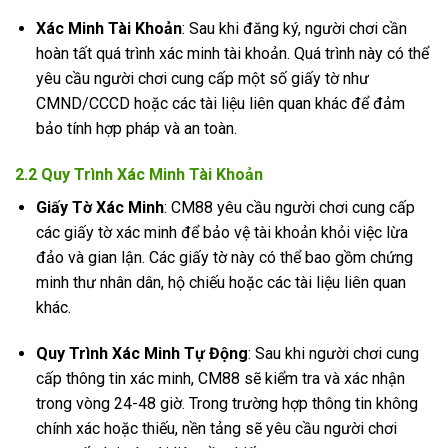
Xác Minh Tài Khoản
: Sau khi đăng ký, người chơi cần
hoàn tất quá trình xác minh tài khoản. Quá trình này có thể
yêu cầu người chơi cung cấp một số giấy tờ như
CMND/CCCD hoặc các tài liệu liên quan khác để đảm
bảo tính hợp pháp và an toàn.
2.2 Quy Trình Xác Minh Tài Khoản
Giấy Tờ Xác Minh
: CM88 yêu cầu người chơi cung cấp
các giấy tờ xác minh để bảo vệ tài khoản khỏi việc lừa
đảo và gian lận. Các giấy tờ này có thể bao gồm chứng
minh thư nhân dân, hộ chiếu hoặc các tài liệu liên quan
khác.
Quy Trình Xác Minh Tự Động
: Sau khi người chơi cung
cấp thông tin xác minh, CM88 sẽ kiểm tra và xác nhận
trong vòng 24-48 giờ. Trong trường hợp thông tin không
chính xác hoặc thiếu, nền tảng sẽ yêu cầu người chơi