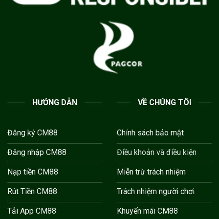
HƯỚNG DẪN
VỀ CHÚNG TÔI
Đăng ký CM88
Chính sách bảo mật
Đăng nhập CM88
Điều khoản và điều kiện
Nạp tiền CM88
Miễn trừ trách nhiệm
Rút Tiền CM88
Trách nhiệm người chơi
Tải App CM88
Khuyến mãi CM88