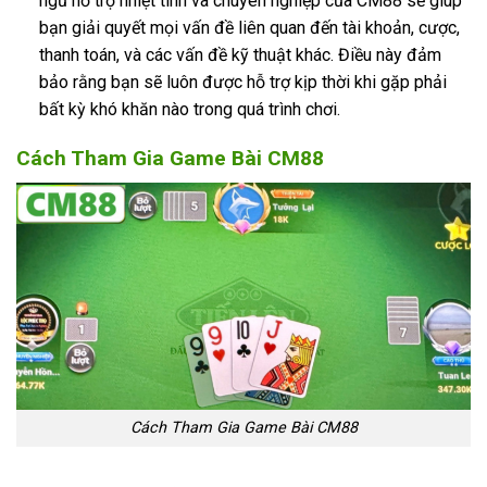
ngũ hỗ trợ nhiệt tình và chuyên nghiệp của CM88 sẽ giúp
bạn giải quyết mọi vấn đề liên quan đến tài khoản, cược,
thanh toán, và các vấn đề kỹ thuật khác. Điều này đảm
bảo rằng bạn sẽ luôn được hỗ trợ kịp thời khi gặp phải
bất kỳ khó khăn nào trong quá trình chơi.
Cách Tham Gia Game Bài CM88
Cách Tham Gia Game Bài CM88