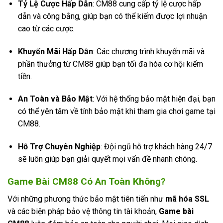
Tỷ Lệ Cược Hấp Dẫn
: CM88 cung cấp tỷ lệ cược hấp
dẫn và công bằng, giúp bạn có thể kiếm được lợi nhuận
cao từ các cược.
Khuyến Mãi Hấp Dẫn
: Các chương trình khuyến mãi và
phần thưởng từ CM88 giúp bạn tối đa hóa cơ hội kiếm
tiền.
An Toàn và Bảo Mật
: Với hệ thống bảo mật hiện đại, bạn
có thể yên tâm về tính bảo mật khi tham gia chơi game tại
CM88.
Hỗ Trợ Chuyên Nghiệp
: Đội ngũ hỗ trợ khách hàng 24/7
sẽ luôn giúp bạn giải quyết mọi vấn đề nhanh chóng.
Game Bài CM88 Có An Toàn Không?
Với những phương thức bảo mật tiên tiến như
mã hóa SSL
và các biện pháp bảo vệ thông tin tài khoản,
Game bài