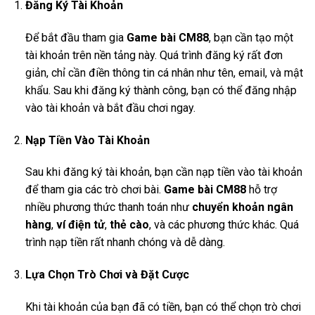
Đăng Ký Tài Khoản
Để bắt đầu tham gia
Game bài CM88
, bạn cần tạo một
tài khoản trên nền tảng này. Quá trình đăng ký rất đơn
giản, chỉ cần điền thông tin cá nhân như tên, email, và mật
khẩu. Sau khi đăng ký thành công, bạn có thể đăng nhập
vào tài khoản và bắt đầu chơi ngay.
Nạp Tiền Vào Tài Khoản
Sau khi đăng ký tài khoản, bạn cần nạp tiền vào tài khoản
để tham gia các trò chơi bài.
Game bài CM88
hỗ trợ
nhiều phương thức thanh toán như
chuyển khoản ngân
hàng
,
ví điện tử
,
thẻ cào
, và các phương thức khác. Quá
trình nạp tiền rất nhanh chóng và dễ dàng.
Lựa Chọn Trò Chơi và Đặt Cược
Khi tài khoản của bạn đã có tiền, bạn có thể chọn trò chơi