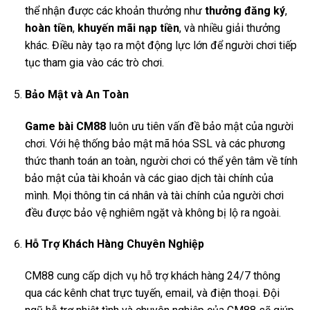
thể nhận được các khoản thưởng như
thưởng đăng ký
,
hoàn tiền
,
khuyến mãi nạp tiền
, và nhiều giải thưởng
khác. Điều này tạo ra một động lực lớn để người chơi tiếp
tục tham gia vào các trò chơi.
Bảo Mật và An Toàn
Game bài CM88
luôn ưu tiên vấn đề bảo mật của người
chơi. Với hệ thống bảo mật mã hóa SSL và các phương
thức thanh toán an toàn, người chơi có thể yên tâm về tính
bảo mật của tài khoản và các giao dịch tài chính của
mình. Mọi thông tin cá nhân và tài chính của người chơi
đều được bảo vệ nghiêm ngặt và không bị lộ ra ngoài.
Hỗ Trợ Khách Hàng Chuyên Nghiệp
CM88 cung cấp dịch vụ hỗ trợ khách hàng 24/7 thông
qua các kênh chat trực tuyến, email, và điện thoại. Đội