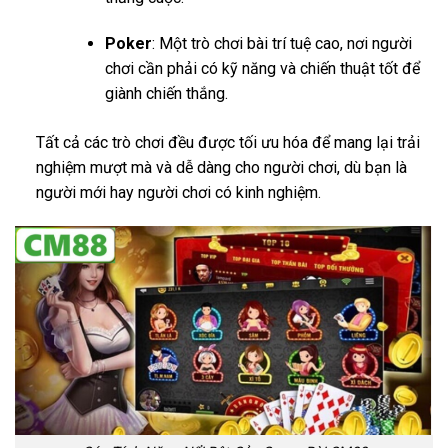
Poker
: Một trò chơi bài trí tuệ cao, nơi người
chơi cần phải có kỹ năng và chiến thuật tốt để
giành chiến thắng.
Tất cả các trò chơi đều được tối ưu hóa để mang lại trải
nghiệm mượt mà và dễ dàng cho người chơi, dù bạn là
người mới hay người chơi có kinh nghiệm.