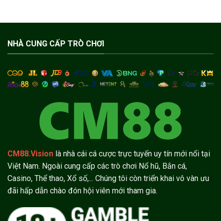
NHÀ CUNG CẤP TRÒ CHƠI
CM88.Vision
là nhà cái cá cược trực tuyến uy tín mới nổi tại
Việt Nam. Ngoài cung cấp các trò chơi Nổ hũ, Bắn cá,
Casino, Thể thao, Xổ số,... Chúng tôi còn triển khai vô vàn ưu
đãi hấp dẫn chào đón hội viên mới tham gia.