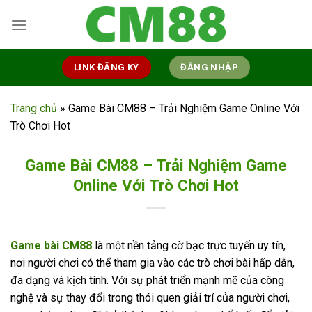
Skip
to
content
LINK ĐĂNG KÝ
ĐĂNG NHẬP
Trang chủ
»
Game Bài CM88 – Trải Nghiệm Game Online Với
Trò Chơi Hot
Game Bài CM88 – Trải Nghiệm Game
Online Với Trò Chơi Hot
Game bài CM88
là một nền tảng cờ bạc trực tuyến uy tín,
nơi người chơi có thể tham gia vào các trò chơi bài hấp dẫn,
đa dạng và kịch tính. Với sự phát triển mạnh mẽ của công
nghệ và sự thay đổi trong thói quen giải trí của người chơi,