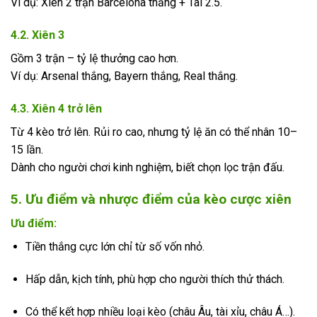
Ví dụ: Xiên 2 trận Barcelona thắng + Tài 2.5.
4.2. Xiên 3
Gồm 3 trận – tỷ lệ thưởng cao hơn.
Ví dụ: Arsenal thắng, Bayern thắng, Real thắng.
4.3. Xiên 4 trở lên
Từ 4 kèo trở lên. Rủi ro cao, nhưng tỷ lệ ăn có thể nhân 10–
15 lần.
Dành cho người chơi kinh nghiệm, biết chọn lọc trận đấu.
5. Ưu điểm và nhược điểm của kèo cược xiên
Ưu điểm:
Tiền thắng cực lớn chỉ từ số vốn nhỏ.
Hấp dẫn, kịch tính, phù hợp cho người thích thử thách.
Có thể kết hợp nhiều loại kèo (châu Âu, tài xỉu, châu Á…).