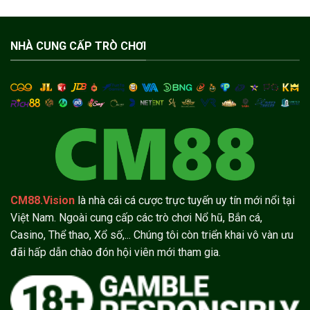
Hướng
tài
dẫn
khoản
cách
chơi
NHÀ CUNG CẤP TRÒ CHƠI
và
bí
kíp
thắng
lớn
CM88.Vision
là nhà cái cá cược trực tuyến uy tín mới nổi tại
Việt Nam. Ngoài cung cấp các trò chơi Nổ hũ, Bắn cá,
Casino, Thể thao, Xổ số,... Chúng tôi còn triển khai vô vàn ưu
đãi hấp dẫn chào đón hội viên mới tham gia.