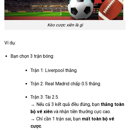
Kèo cược xiên là gì
Ví dụ:
Bạn chọn 3 trận bóng:
Trận 1: Liverpool thắng.
Trận 2: Real Madrid chấp 0.5 thắng.
Trận 3: Tài 2.5.
→ Nếu cả 3 kết quả đều đúng, bạn
thắng toàn
bộ vé xiên
và nhận tiền thưởng cực cao.
→ Chỉ cần 1 trận sai, bạn
mất toàn bộ vé
cược
.