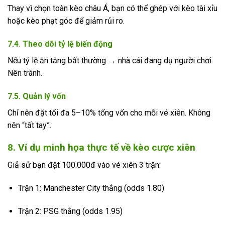
Thay vì chọn toàn kèo châu Á, bạn có thể ghép với kèo tài xỉu
hoặc kèo phạt góc để giảm rủi ro.
7.4. Theo dõi tỷ lệ biến động
Nếu tỷ lệ ăn tăng bất thường → nhà cái đang dụ người chơi.
Nên tránh.
7.5. Quản lý vốn
Chỉ nên đặt tối đa 5–10% tổng vốn cho mỗi vé xiên. Không
nên “tất tay”.
8. Ví dụ minh họa thực tế về kèo cược xiên
Giả sử bạn đặt 100.000đ vào vé xiên 3 trận:
Trận 1: Manchester City thắng (odds 1.80)
Trận 2: PSG thắng (odds 1.95)