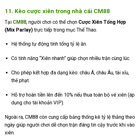
11. Kèo cược xiên trong nhà cái CM88
Tại
CM88
, người chơi có thể chọn
Cược Xiên Tổng Hợp
(Mix Parlay)
trực tiếp trong mục Thể Thao.
Hệ thống tự động tính tổng tỷ lệ ăn.
Có tính năng “Xiên nhanh” giúp chọn nhiều trận cùng lúc.
Cho phép kết hợp đa dạng kèo: châu Á, châu Âu, tài xỉu,
thẻ phạt.
Hỗ trợ hoàn tiền lên đến 10% nếu thua toàn bộ vé xiên (áp
dụng cho tài khoản VIP).
Ngoài ra, CM88 còn cung cấp bảng thống kê tỷ lệ thắng theo
ngày giúp người chơi dễ chọn trận đáng tin cậy trước khi vào
xiên.