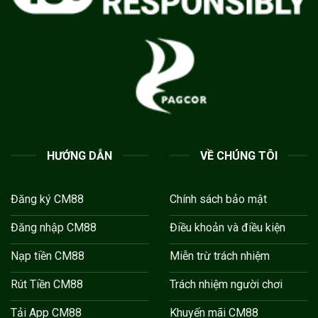
HƯỚNG DẪN
VỀ CHÚNG TÔI
Đăng ký CM88
Chính sách bảo mật
Đăng nhập CM88
Điều khoản và điều kiện
Nạp tiền CM88
Miễn trừ trách nhiệm
Rút Tiền CM88
Trách nhiệm người chơi
Tải App CM88
Khuyến mãi CM88