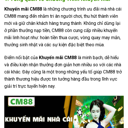
Khuyến mãi CM88
là những chương trình ưu đãi mà nhà cái
CM88 mang đến nhằm tri ân người chơi, thu hút thành viên
mới và giữ chân khách hàng trung thành. Không chỉ dừng lại
ở phần thưởng nạp tiền, CM88 còn cung cấp nhiều khuyến
mãi linh hoạt như: hoàn tiền thua cược, vòng quay may mắn,
thưởng sinh nhật và các sự kiện đặc biệt theo mùa.
Điểm nổi bật của
Khuyến mãi CM88
là minh bạch, dễ hiểu
và điều kiện nhận thưởng đơn giản hơn nhiều so với các nhà
cái khác. Đây cũng là một trong những yếu tố giúp CM88 trở
thành thương hiệu được tin tưởng hàng đầu trong lĩnh vực
giải trí trực tuyến hiện nay.