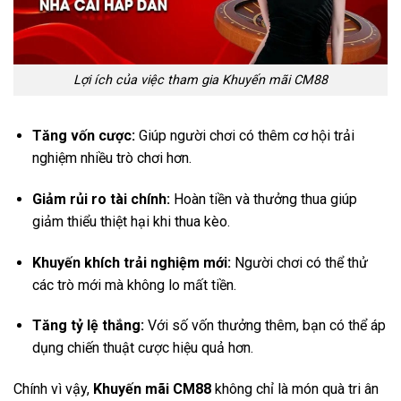
Lợi ích của việc tham gia Khuyến mãi CM88
Tăng vốn cược:
Giúp người chơi có thêm cơ hội trải
nghiệm nhiều trò chơi hơn.
Giảm rủi ro tài chính:
Hoàn tiền và thưởng thua giúp
giảm thiểu thiệt hại khi thua kèo.
Khuyến khích trải nghiệm mới:
Người chơi có thể thử
các trò mới mà không lo mất tiền.
Tăng tỷ lệ thắng:
Với số vốn thưởng thêm, bạn có thể áp
dụng chiến thuật cược hiệu quả hơn.
Chính vì vậy,
Khuyến mãi CM88
không chỉ là món quà tri ân