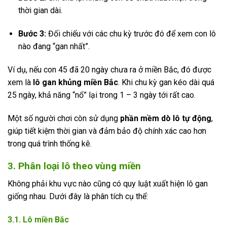
thời gian dài.
Bước 3:
Đối chiếu với các chu kỳ trước đó để xem con lô
nào đang “gan nhất”.
Ví dụ, nếu con 45 đã 20 ngày chưa ra ở miền Bắc, đó được
xem là
lô gan khủng miền Bắc
. Khi chu kỳ gan kéo dài quá
25 ngày, khả năng “nổ” lại trong 1 – 3 ngày tới rất cao.
Một số người chơi còn sử dụng
phần mềm dò lô tự động
,
giúp tiết kiệm thời gian và đảm bảo độ chính xác cao hơn
trong quá trình thống kê.
3. Phân loại lô theo vùng miền
Không phải khu vực nào cũng có quy luật xuất hiện lô gan
giống nhau. Dưới đây là phân tích cụ thể:
3.1. Lô miền Bắc