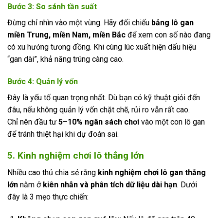
Bước 3: So sánh tần suất
Đừng chỉ nhìn vào một vùng. Hãy đối chiếu
bảng lô gan
miền Trung, miền Nam, miền Bắc
để xem con số nào đang
có xu hướng tương đồng. Khi cùng lúc xuất hiện dấu hiệu
“gan dài”, khả năng trúng càng cao.
Bước 4: Quản lý vốn
Đây là yếu tố quan trọng nhất. Dù bạn có kỹ thuật giỏi đến
đâu, nếu không quản lý vốn chặt chẽ, rủi ro vẫn rất cao.
Chỉ nên đầu tư
5–10% ngân sách chơi
vào một con lô gan
để tránh thiệt hại khi dự đoán sai.
5. Kinh nghiệm chơi lô thắng lớn
Nhiều cao thủ chia sẻ rằng
kinh nghiệm chơi lô gan thắng
lớn
nằm ở
kiên nhẫn và phân tích dữ liệu dài hạn
. Dưới
đây là 3 mẹo thực chiến: