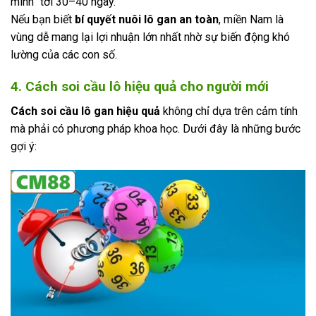
mình” tới 30–40 ngày.
Nếu bạn biết
bí quyết nuôi lô gan an toàn
, miền Nam là
vùng dễ mang lại lợi nhuận lớn nhất nhờ sự biến động khó
lường của các con số.
4. Cách soi cầu lô hiệu quả cho người mới
Cách soi cầu lô gan hiệu quả
không chỉ dựa trên cảm tính
mà phải có phương pháp khoa học. Dưới đây là những bước
gợi ý: