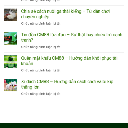
Chức năng bình luận bị tắt
Đá
gà
Chia sẻ cách nuôi gà thái kiểng – Từ dân chơi
SV388
chuyên nghiệp
–
ở
Chức năng bình luận bị tắt
Nền
Chia
Tảng
sẻ
Tin đồn CM88 lừa đảo – Sự thật hay chiêu trò cạnh
Cá
cách
Cược
tranh?
nuôi
Gà
ở
Chức năng bình luận bị tắt
gà
Trực
Tin
thái
Tuyến
đồn
Quên mật khẩu CM88 – Hướng dẫn khôi phục tài
kiểng
Uy
CM88
–
khoản
Tín
lừa
Từ
Nhất
ở
Chức năng bình luận bị tắt
đảo
dân
Quên
–
chơi
mật
Xì dách CM88 – Hướng dẫn cách chơi và bí kíp
Sự
chuyên
khẩu
thật
thắng lớn
nghiệp
CM88
hay
ở
Chức năng bình luận bị tắt
–
chiêu
Xì
Hướng
trò
dách
dẫn
cạnh
CM88
khôi
tranh?
–
phục
Hướng
tài
dẫn
khoản
cách