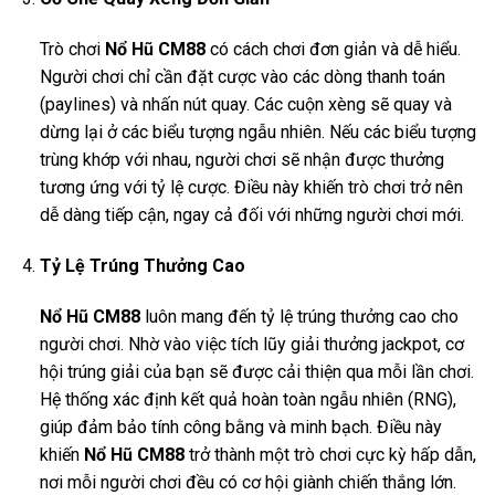
Trò chơi
Nổ Hũ CM88
có cách chơi đơn giản và dễ hiểu.
Người chơi chỉ cần đặt cược vào các dòng thanh toán
(paylines) và nhấn nút quay. Các cuộn xèng sẽ quay và
dừng lại ở các biểu tượng ngẫu nhiên. Nếu các biểu tượng
trùng khớp với nhau, người chơi sẽ nhận được thưởng
tương ứng với tỷ lệ cược. Điều này khiến trò chơi trở nên
dễ dàng tiếp cận, ngay cả đối với những người chơi mới.
Tỷ Lệ Trúng Thưởng Cao
Nổ Hũ CM88
luôn mang đến tỷ lệ trúng thưởng cao cho
người chơi. Nhờ vào việc tích lũy giải thưởng jackpot, cơ
hội trúng giải của bạn sẽ được cải thiện qua mỗi lần chơi.
Hệ thống xác định kết quả hoàn toàn ngẫu nhiên (RNG),
giúp đảm bảo tính công bằng và minh bạch. Điều này
khiến
Nổ Hũ CM88
trở thành một trò chơi cực kỳ hấp dẫn,
nơi mỗi người chơi đều có cơ hội giành chiến thắng lớn.