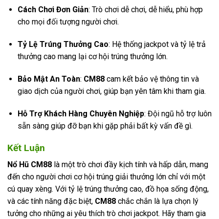
Cách Chơi Đơn Giản
: Trò chơi dễ chơi, dễ hiểu, phù hợp
cho mọi đối tượng người chơi.
Tỷ Lệ Trúng Thưởng Cao
: Hệ thống jackpot và tỷ lệ trả
thưởng cao mang lại cơ hội trúng thưởng lớn.
Bảo Mật An Toàn
:
CM88
cam kết bảo vệ thông tin và
giao dịch của người chơi, giúp bạn yên tâm khi tham gia.
Hỗ Trợ Khách Hàng Chuyên Nghiệp
: Đội ngũ hỗ trợ luôn
sẵn sàng giúp đỡ bạn khi gặp phải bất kỳ vấn đề gì.
Kết Luận
Nổ Hũ CM88
là một trò chơi đầy kịch tính và hấp dẫn, mang
đến cho người chơi cơ hội trúng giải thưởng lớn chỉ với một
cú quay xèng. Với tỷ lệ trúng thưởng cao, đồ họa sống động,
và các tính năng đặc biệt,
CM88
chắc chắn là lựa chọn lý
tưởng cho những ai yêu thích trò chơi jackpot. Hãy tham gia