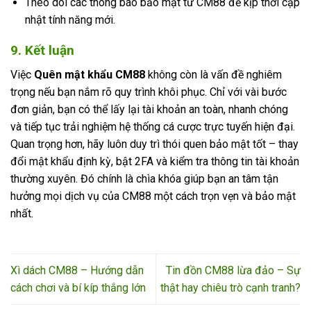
Theo dõi các thông báo bảo mật từ CM88 để kịp thời cập
nhật tính năng mới.
9. Kết luận
Việc
Quên mật khẩu CM88
không còn là vấn đề nghiêm
trọng nếu bạn nắm rõ quy trình khôi phục. Chỉ với vài bước
đơn giản, bạn có thể lấy lại tài khoản an toàn, nhanh chóng
và tiếp tục trải nghiệm hệ thống cá cược trực tuyến hiện đại.
Quan trọng hơn, hãy luôn duy trì thói quen bảo mật tốt – thay
đổi mật khẩu định kỳ, bật 2FA và kiểm tra thông tin tài khoản
thường xuyên. Đó chính là chìa khóa giúp bạn an tâm tận
hưởng mọi dịch vụ của CM88 một cách trọn vẹn và bảo mật
nhất.
Xì dách CM88 – Hướng dẫn
Tin đồn CM88 lừa đảo – Sự
cách chơi và bí kíp thắng lớn
thật hay chiêu trò cạnh tranh?