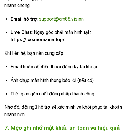
nhanh chóng.
Email hỗ trợ:
support@cm88.vision
Live Chat:
Ngay góc phải màn hình tại :
https://casinomania.top/
Khi liên hệ, bạn nên cung cấp:
Email hoặc số điện thoại đăng ký tài khoản
Ảnh chụp màn hình thông báo lỗi (nếu có)
Thời gian gần nhất đăng nhập thành công
Nhờ đó, đội ngũ hỗ trợ sẽ xác minh và khôi phục tài khoản
nhanh hơn.
7. Mẹo ghi nhớ mật khẩu an toàn và hiệu quả