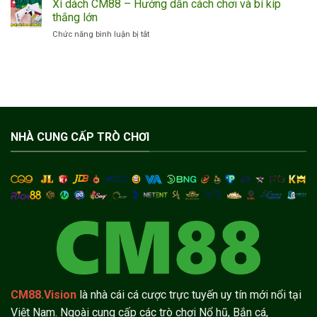
Xì dách CM88 – Hướng dẫn cách chơi và bí kíp
Sự
chuyên
khẩu
thật
thắng lớn
nghiệp
CM88
hay
ở
Chức năng bình luận bị tắt
–
chiêu
Xì
Hướng
trò
dách
dẫn
cạnh
CM88
khôi
tranh?
–
phục
Hướng
tài
dẫn
khoản
cách
chơi
NHÀ CUNG CẤP TRÒ CHƠI
và
bí
kíp
thắng
lớn
CM88.Vision
là nhà cái cá cược trực tuyến uy tín mới nổi tại
Việt Nam. Ngoài cung cấp các trò chơi Nổ hũ, Bắn cá,