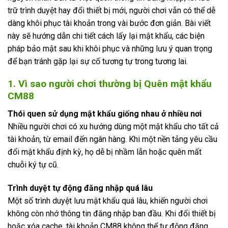
trữ trình duyệt hay đổi thiết bị mới, người chơi vẫn có thể dễ
dàng khôi phục tài khoản trong vài bước đơn giản. Bài viết
này sẽ hướng dẫn chi tiết cách lấy lại mật khẩu, các biện
pháp bảo mật sau khi khôi phục và những lưu ý quan trọng
để bạn tránh gặp lại sự cố tương tự trong tương lai.
1. Vì sao người chơi thường bị Quên mật khẩu
CM88
Thói quen sử dụng mật khẩu giống nhau ở nhiều nơi
Nhiều người chơi có xu hướng dùng một mật khẩu cho tất cả
tài khoản, từ email đến ngân hàng. Khi một nền tảng yêu cầu
đổi mật khẩu định kỳ, họ dễ bị nhầm lẫn hoặc quên mất
chuỗi ký tự cũ.
Trình duyệt tự động đăng nhập quá lâu
Một số trình duyệt lưu mật khẩu quá lâu, khiến người chơi
không còn nhớ thông tin đăng nhập ban đầu. Khi đổi thiết bị
hoặc xóa cache, tài khoản CM88 không thể tự động đăng