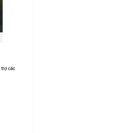
 trợ các