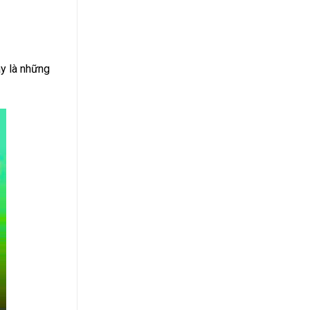
ây là những