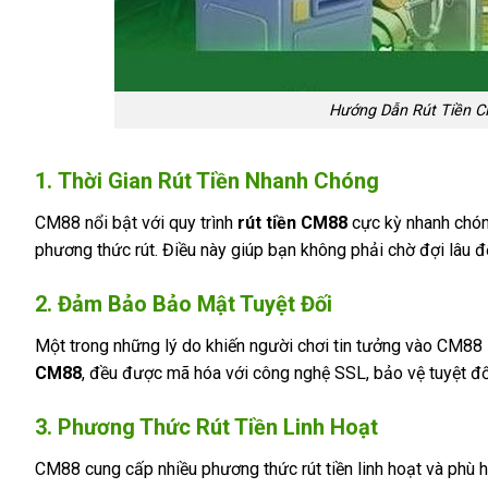
Hướng Dẫn Rút Tiền C
1.
Thời Gian Rút Tiền Nhanh Chóng
CM88 nổi bật với quy trình
rút tiền CM88
cực kỳ nhanh chóng
phương thức rút. Điều này giúp bạn không phải chờ đợi lâu đ
2.
Đảm Bảo Bảo Mật Tuyệt Đối
Một trong những lý do khiến người chơi tin tưởng vào CM88 
CM88
, đều được mã hóa với công nghệ SSL, bảo vệ tuyệt đối
3.
Phương Thức Rút Tiền Linh Hoạt
CM88 cung cấp nhiều phương thức rút tiền linh hoạt và phù hợ