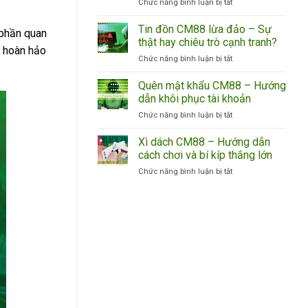
ở
Chức năng bình luận bị tắt
Nền
Chia
Tảng
sẻ
Tin đồn CM88 lừa đảo – Sự
Cá
 phần quan
cách
Cược
thật hay chiêu trò cạnh tranh?
nuôi
n hoàn hảo
Gà
ở
Chức năng bình luận bị tắt
gà
Trực
Tin
thái
Tuyến
đồn
Quên mật khẩu CM88 – Hướng
kiểng
Uy
CM88
–
dẫn khôi phục tài khoản
Tín
lừa
Từ
Nhất
ở
Chức năng bình luận bị tắt
đảo
dân
Quên
–
chơi
mật
Xì dách CM88 – Hướng dẫn
Sự
chuyên
khẩu
thật
cách chơi và bí kíp thắng lớn
nghiệp
CM88
hay
ở
Chức năng bình luận bị tắt
–
chiêu
Xì
Hướng
trò
dách
dẫn
cạnh
CM88
khôi
tranh?
–
phục
Hướng
tài
dẫn
khoản
cách
chơi
và
bí
kíp