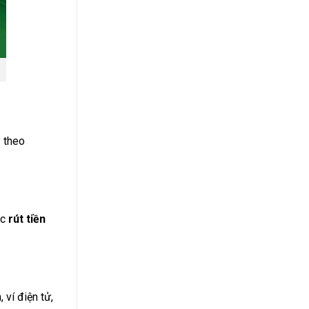
thắng
lớn
y theo
ệc
rút tiền
 ví điện tử,