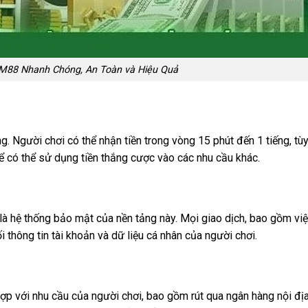
M88 Nhanh Chóng, An Toàn và Hiệu Quả
. Người chơi có thể nhận tiền trong vòng 15 phút đến 1 tiếng, tù
ể có thể sử dụng tiền thắng cược vào các nhu cầu khác.
là hệ thống bảo mật của nền tảng này. Mọi giao dịch, bao gồm vi
 thông tin tài khoản và dữ liệu cá nhân của người chơi.
p với nhu cầu của người chơi, bao gồm rút qua ngân hàng nội địa,