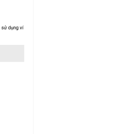
n sử dụng ví