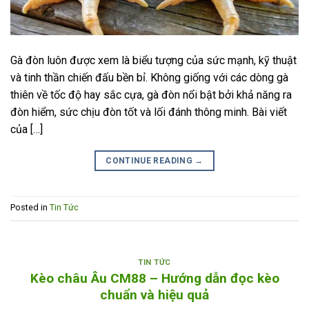
Gà đòn luôn được xem là biểu tượng của sức mạnh, kỹ thuật
và tinh thần chiến đấu bền bỉ. Không giống với các dòng gà
thiên về tốc độ hay sắc cựa, gà đòn nổi bật bởi khả năng ra
đòn hiểm, sức chịu đòn tốt và lối đánh thông minh. Bài viết
của […]
CONTINUE READING
→
Posted in
Tin Tức
TIN TỨC
Kèo châu Âu CM88 – Hướng dẫn đọc kèo
chuẩn và hiệu quả