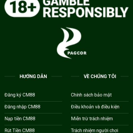
HƯỚNG DẪN
VỀ CHÚNG TÔI
Đăng ký CM88
Chính sách bảo mật
Đăng nhập CM88
Điều khoản và điều kiện
Nạp tiền CM88
Miễn trừ trách nhiệm
Rút Tiền CM88
Trách nhiệm người chơi