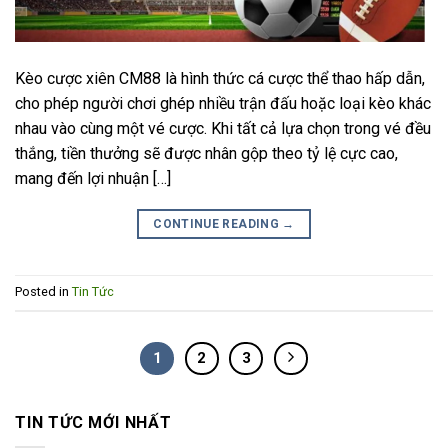
Kèo cược xiên CM88 là hình thức cá cược thể thao hấp dẫn,
cho phép người chơi ghép nhiều trận đấu hoặc loại kèo khác
nhau vào cùng một vé cược. Khi tất cả lựa chọn trong vé đều
thắng, tiền thưởng sẽ được nhân gộp theo tỷ lệ cực cao,
mang đến lợi nhuận […]
CONTINUE READING
→
Posted in
Tin Tức
1
2
3
TIN TỨC MỚI NHẤT