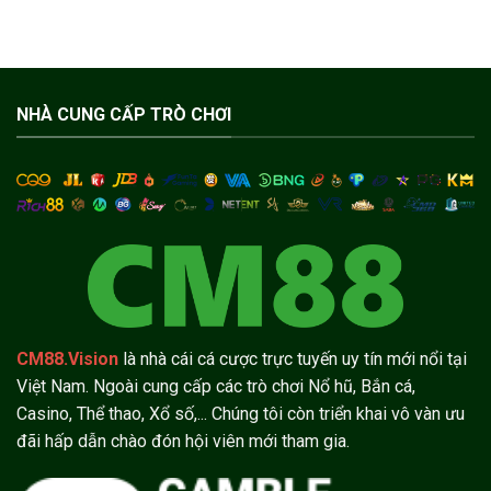
CM88
khôi
tranh?
–
phục
Hướng
tài
dẫn
khoản
cách
chơi
NHÀ CUNG CẤP TRÒ CHƠI
và
bí
kíp
thắng
lớn
CM88.Vision
là nhà cái cá cược trực tuyến uy tín mới nổi tại
Việt Nam. Ngoài cung cấp các trò chơi Nổ hũ, Bắn cá,
Casino, Thể thao, Xổ số,... Chúng tôi còn triển khai vô vàn ưu
đãi hấp dẫn chào đón hội viên mới tham gia.