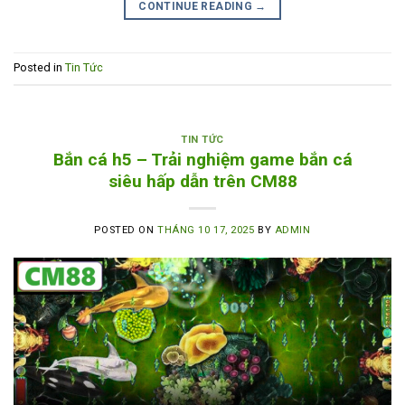
CONTINUE READING
→
Posted in
Tin Tức
TIN TỨC
Bắn cá h5 – Trải nghiệm game bắn cá
siêu hấp dẫn trên CM88
POSTED ON
THÁNG 10 17, 2025
BY
ADMIN