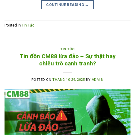
CONTINUE READING
→
Posted in
Tin Tức
TIN TỨC
Tin đồn CM88 lừa đảo – Sự thật hay
chiêu trò cạnh tranh?
POSTED ON
THÁNG 10 29, 2025
BY
ADMIN