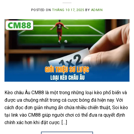
POSTED ON
THÁNG 10 17, 2025
BY
ADMIN
Kèo châu Âu CM88 là một trong những loại kèo phổ biến và
được ưa chuộng nhất trong cá cược bóng đá hiện nay. Với
cách đọc đơn giản nhưng ẩn chứa nhiều chiến thuật, Soi kèo
tại link vào CM88 giúp người chơi có thể đưa ra quyết định
chính xác hơn khi đặt cược. […]